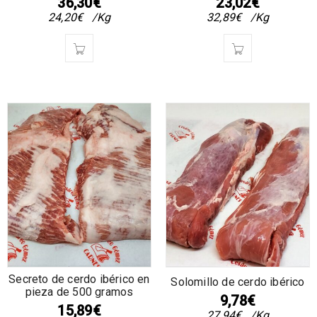
36,30
€
23,02
€
24,20
€
/Kg
32,89
€
/Kg
Secreto de cerdo ibérico en
Solomillo de cerdo ibérico
pieza de 500 gramos
9,78
€
15,89
€
27,94
€
/Kg