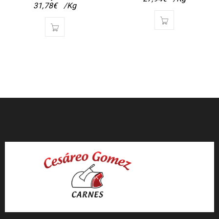
31,78
€
/Kg