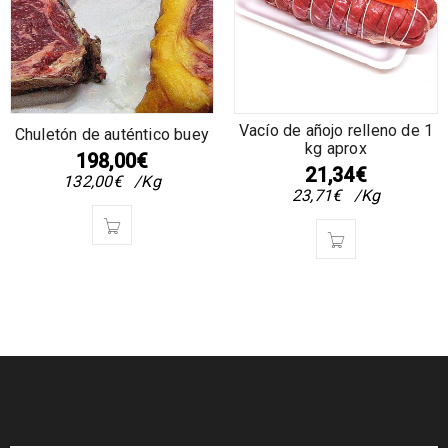
Vacío de añojo relleno de 1
Chuletón de auténtico buey
kg aprox
198,00
€
21,34
€
132,00
€
/Kg
23,71
€
/Kg