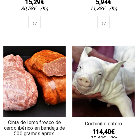
15,29
€
5,94
€
30,58
€
/Kg
11,88
€
/Kg
Cinta de lomo fresco de
Cochinillo entero
cerdo ibérico en bandeja de
114,40
€
500 gramos aprox.