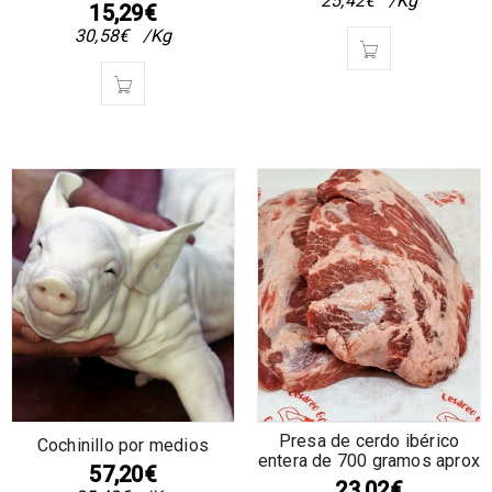
25,42
€
/Kg
15,29
€
30,58
€
/Kg
Presa de cerdo ibérico
Cochinillo por medios
entera de 700 gramos aprox
57,20
€
23,02
€