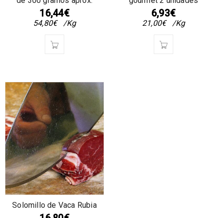
de 300 gramos aprox.
gourmet 2 unidades
16,44
€
6,93
€
54,80
€
/Kg
21,00
€
/Kg
Solomillo de Vaca Rubia