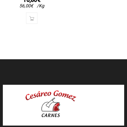
16,80
€
56,00
€
/Kg