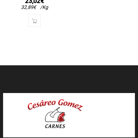
23,02
€
32,89
€
/Kg