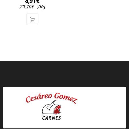
8,91
€
29,70
€
/Kg